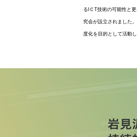
る
IＣT技術の可能性と
究会
が
設立
されました
。
度化
を目的として活動し