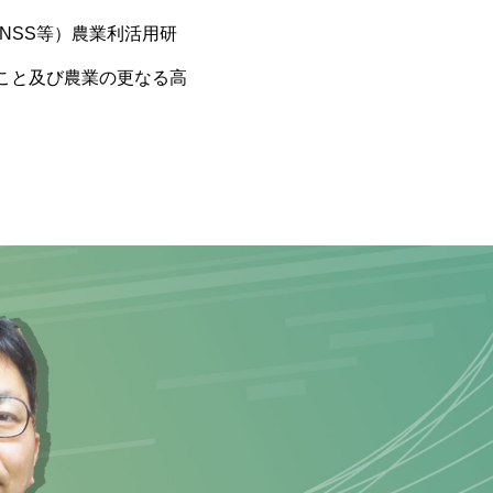
NSS等）
農業利活用研
こと
及び農業の
更なる
高