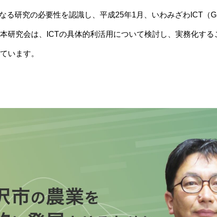
更なる研究の必要性を認識し、
平成25年1月
、
いわみざわICT
（
G
本研究会は、
ICTの
具体的
利
活用について検討し、実務化する
ています。