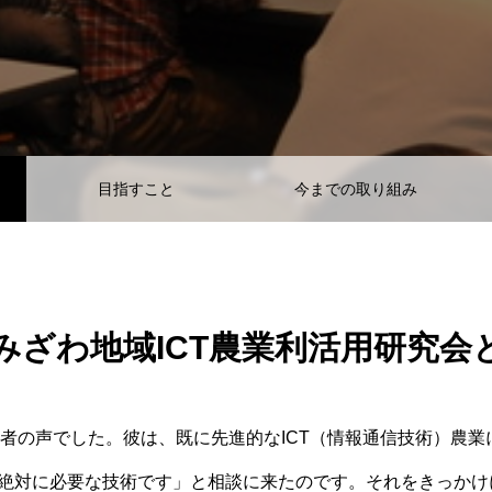
目指すこと
今までの取り組み
みざわ地域ICT農業利活用研究会
者の声でした。
彼は、
既に先進的
な
ICT
（情報通信
技術
）
農業
来絶対に必要な技術
です」
と相談に来た
のです
。
それをきっかけ