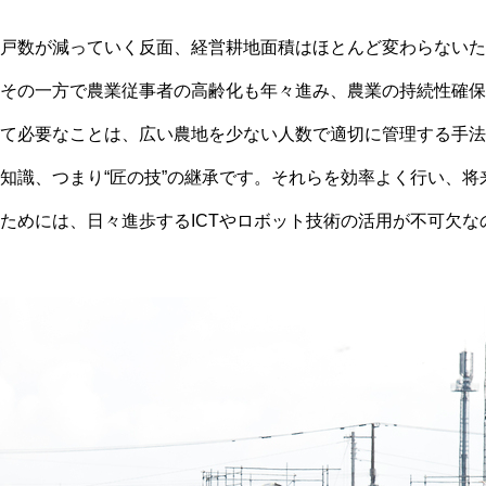
戸数が減っていく反面、経営耕地面積はほとんど変わらないた
その一方で農業従事者の高齢化も年々進み、農業の持続性確保
て必要なことは、広い農地を少ない人数で適切に管理する手法
知識、つまり
“
匠の技
”
の継承です。それらを効率よく行い、将
ためには、日々進歩する
ICTやロボット技術の活用が不可欠
な