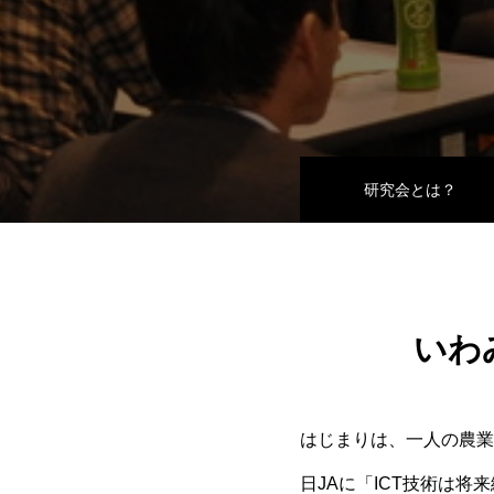
研究会とは？
いわ
はじまりは
、一人の
農業
日
JAに
「
ICT技術は将